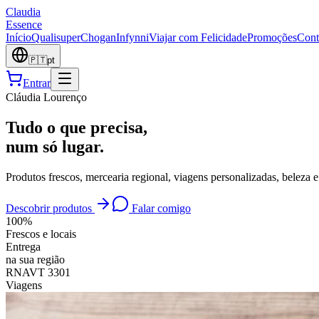
Claudia
Essence
Início
Qualisuper
Chogan
Infynni
Viajar com Felicidade
Promoções
Cont
🇵🇹
pt
Entrar
Cláudia Lourenço
Tudo o que precisa,
num só lugar.
Produtos frescos, mercearia regional, viagens personalizadas, bel
Descobrir produtos
Falar comigo
100%
Frescos e locais
Entrega
na sua região
RNAVT 3301
Viagens